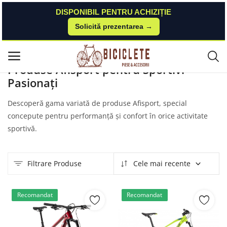
DISPONIBIL PENTRU ACHIZIȚIE
Solicită prezentarea →
Acasă
Produse
Afisport
Meniu principal
Produse Afisport pentru Sportivi
Pasionați
Categorii
Descoperă gama variată de produse Afisport, special
Acasă
concepute pentru performanță și confort în orice activitate
sportivă.
Listă de dorințe
Contact
Filtrare Produse
Cele mai recente
Blog
Recomandat
Recomandat
Autentificare