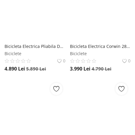
Bicicleta Electrica Pliabila Devron 20122 - 20 Inch, S, Negru
Bicicleta Electrica Corwin 28321 - 28 Inch, 530 mm, Negru mat
Biciclete
Biciclete
0
0
4.890
Lei
3.990
Lei
5.890
Lei
4.790
Lei