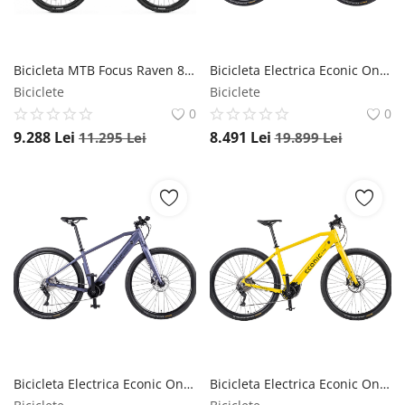
Bicicleta MTB Focus Raven 8.7 - 29 inch, M, Stone Blue, Reambalat Focus
Bicicleta Electrica Econic One Bandit - 29 Inch, L, Mov, Reambalat Econic ONE
Biciclete
Biciclete
0
0
9.288
Lei
8.491
Lei
11.295
Lei
19.899
Lei
Bicicleta Electrica Econic One Bandit - 29 Inch, M, Mov, Reambalat Econic ONE
Bicicleta Electrica Econic One Bandit - 29 Inch, M, Galben, Reambalat Econic ONE