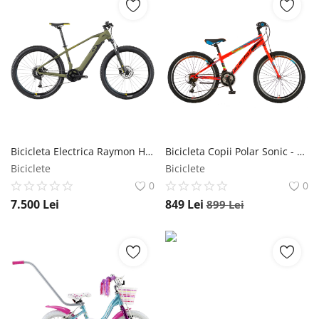
Bicicleta Electrica Raymon HardRay E 4.0 - 27.5 Inch, S, Verde Raymon
Bicicleta Copii Polar Sonic - 24 Inch, Portocaliu-Albastru-Verde Polar
Biciclete
Biciclete
0
0
7.500
Lei
849
Lei
899
Lei