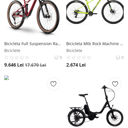
Înregistrare
Bicicleta Full Suspension Raymon FullRay 150 9.0 - 29 Inch, L, Rosu-Alb Raymon
Bicicleta Mtb Rock Machine Manhattan 40-29 - 29 Inch, L, Galben Neon-Albastru, Reambalat Rock Machine
Biciclete
Biciclete
0
0
9.646
Lei
2.674
Lei
17.670
Lei