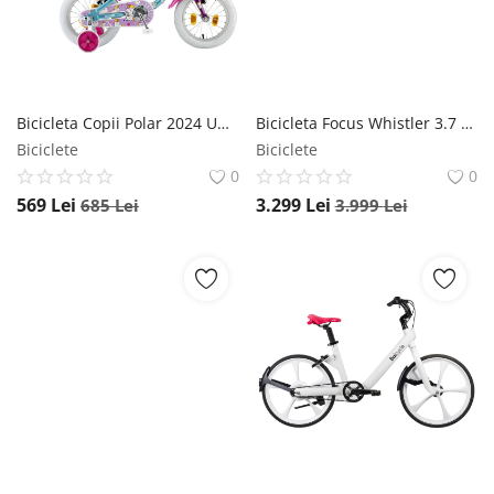
Bicicleta Copii Polar 2024 Unicorn baby - 14 Inch, Albastru-Roz Polar
Bicicleta Focus Whistler 3.7 27DI 27.5 Rosu - XS(34cm) Focus
Biciclete
Biciclete
0
0
569
Lei
3.299
Lei
685
Lei
3.999
Lei