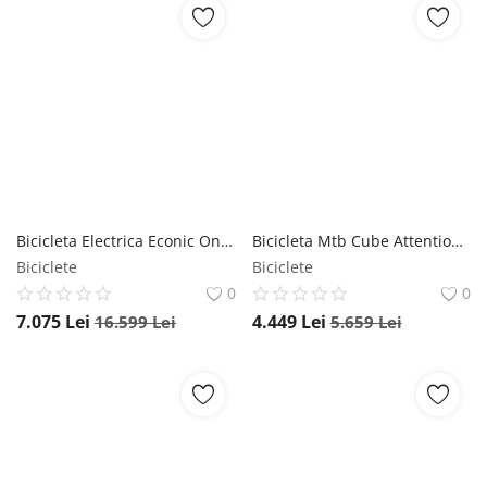
Bicicleta Electrica Econic One Smart Urban - 28 Inch, L, Turcoaz, Reambalat Econic ONE
Bicicleta Mtb Cube Attention SLX 2023 - 29 Inch, M, Gri-Negru, Reambalat Cube
Biciclete
Biciclete
0
0
7.075
Lei
4.449
Lei
16.599
Lei
5.659
Lei