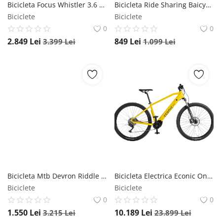
Bicicleta Focus Whistler 3.6 27.5 Grey - XS(34cm) Focus
Bicicleta Ride Sharing Baicycle - 24 Inch, Alb DHS
Biciclete
Biciclete
0
0
2.849
Lei
849
Lei
3.399
Lei
1.099
Lei
Bicicleta Mtb Devron Riddle 2023 RW1.7 - 27.5 Inch, L, Albastru - Reambalat Devron
Bicicleta Electrica Econic One Adventure - 29 Inch, M, Galben, Reambalat Econic ONE
Biciclete
Biciclete
0
0
1.550
Lei
10.189
Lei
3.215
Lei
23.899
Lei