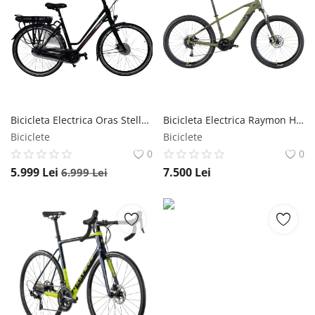
Bicicleta Electrica Oras Stella Vincenza 28124 - 28 Inch, L, Negru Stella
Bicicleta Electrica Raymon HardRay E 4.0 - 29 Inch, XL, Verde Raymon
Biciclete
Biciclete
0
0
5.999
Lei
7.500
Lei
6.999
Lei