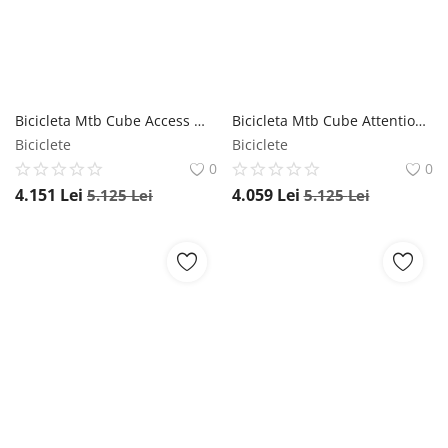
Bicicleta Mtb Cube Access WS Race 2023 - 29 Inch, L, Verde, Reambalat Cube
Bicicleta Mtb Cube Attention 2023 - 29 Inch, XL, Portocaliu-Negru, Reambalat Cube
Biciclete
Biciclete
0
0
4.151
Lei
4.059
Lei
5.125
Lei
5.125
Lei