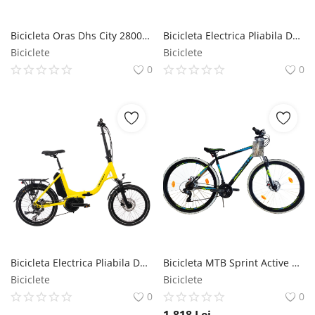
Bicicleta Oras Dhs City 28001 - 28 Inch, L, Negru DHS
Bicicleta Electrica Pliabila Devron 20126 - 20 Inch, M, Negru Devron
Biciclete
Biciclete
0
0
Bicicleta Electrica Pliabila Devron 20126 - 20 Inch, M, Galben Devron
Bicicleta MTB Sprint Active 29 Negru Mat 480 mm Sprint
Biciclete
Biciclete
0
0
1.818
Lei