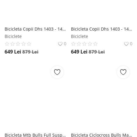
Bicicleta Copii Dhs 1403 - 14 Inch, Verde DHS
Bicicleta Copii Dhs 1403 - 14 Inch, Albastru DHS
Biciclete
Biciclete
0
0
649
Lei
649
Lei
879
Lei
879
Lei
Bicicleta Mtb Bulls Full Suspension Copperhead FSX 1 - 29 Inch, M, Albastru Bulls
Bicicleta Ciclocross Bulls Machete - 28 Inch, 510 mm, Verde Bulls