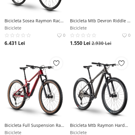
Bicicleta Sosea Raymon RaceRay 7.0 - 28 Inch, L, Albastru-Verde Raymon
Bicicleta Mtb Devron Riddle RM1.7 - 27.5 Inch, L, Verde - Reambalat Devron
Biciclete
Biciclete
0
0
6.431
Lei
1.550
Lei
2.930
Lei
Bicicleta Full Suspension Raymon FullRay 150 9.0 - 29 Inch, S, Rosu-Alb Raymon
Bicicleta Mtb Raymon HardRay 8.0 - 29 Inch, M, Negru Raymon
Biciclete
Biciclete