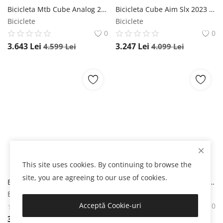
Bicicleta Mtb Cube Analog 2023 - 29 Inch, L, Galben-Negru, Reambalat Cube
Bicicleta Cube Aim Slx 2023 - 27.5 Inch, S, Gri, Reambalat Cube
Biciclete
Biciclete
0
0
3.643
Lei
3.247
Lei
4.599
Lei
4.099
Lei
This site uses cookies. By continuing to browse the
site, you are agreeing to our use of cookies.
Bicicleta Mtb Cube AIM SLX 2023 - 29 Inch, XL, Alb, Reambalat Cube
Bicicleta Mtb Cube AIM EX 2023 - 27.5 Inch, XS, Maro, Reambalat Cube
Biciclete
Biciclete
Acceptă Cookie-uri
0
0
3.101
Lei
3.047
Lei
4.099
Lei
3.849
Lei