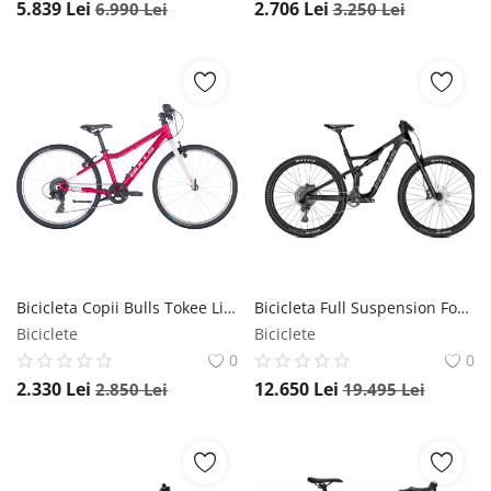
5.839
Lei
2.706
Lei
6.990
Lei
3.250
Lei
Bicicleta Copii Bulls Tokee Lite 24 - 24 Inch, XS, Rosu Bulls
Bicicleta Full Suspension Focus Jam 8.8 - 29 inch, L, Carbon Black, Reambalat Focus
Biciclete
Biciclete
0
0
2.330
Lei
12.650
Lei
2.850
Lei
19.495
Lei