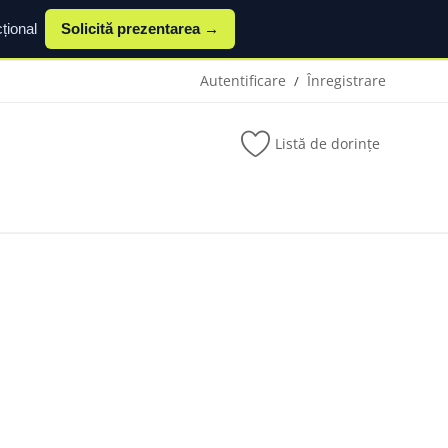
țional
Solicită prezentarea →
Autentificare
Înregistrare
/
Listă de dorințe