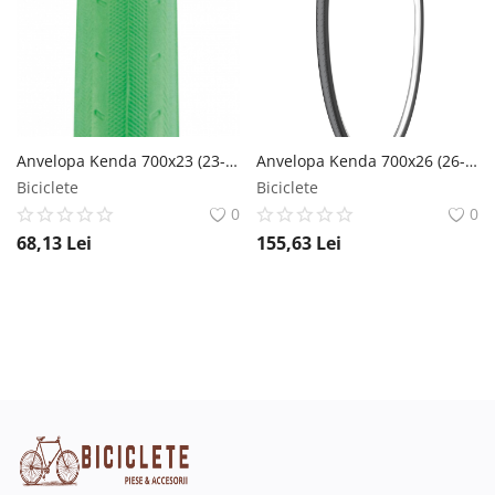
Anvelopa Kenda 700x23 (23-622) Koncept Color SRC 30 Tpi Verde Kenda
Anvelopa Kenda 700x26 (26-622) Kontender L3R Pro 60Tpi Negru Kenda
Biciclete
Biciclete
0
0
68,13
Lei
155,63
Lei