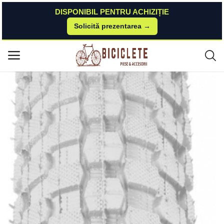
DISPONIBIL PENTRU ACHIZIȚIE
Solicită prezentarea →
Acasă
Piese-bicicleta
Anvelope-camere
Anvelopa Kenda 20x1.95 (50-406) K-Rad SRC 30Tpi Alb Kenda
Meniu principal
Categorii
Acasă
Listă de dorințe
Contact
Blog
Autentificare