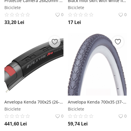
Protectie Camera 26x20mm 2Buc Rigid Culoare Rosie RMS
Black midi skirt with white flowers
Biciclete
Biciclete
0
0
33,20
Lei
17
Lei
Anvelopa Kenda 700x25 (26-622) Valkyrie PRO R3C KA 120 Tpi Kenda
Anvelopa Kenda 700x35 (37-622) K935 Khan MTB Urban Negru Kenda
Biciclete
Biciclete
0
0
441,60
Lei
59,74
Lei