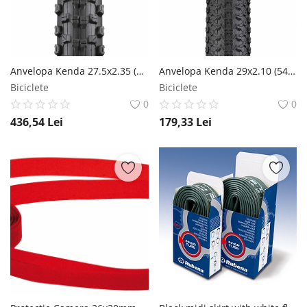
Anvelopa Kenda 27.5x2.35 (58-584) Gravity Enduro Nevegal DTC-DH LGC 120Tpi Kenda
Anvelopa Kenda 29x2.10 (54-622) Cross Country Small Block 8 DTC 60 TPI Kenda
Biciclete
Biciclete
0
0
436,54
Lei
179,33
Lei