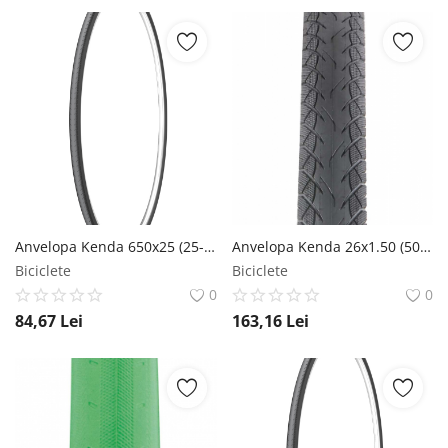
Anvelopa Kenda 650x25 (25-571) Kontender SRC 60Tpi Negru Kenda
Anvelopa Kenda 26x1.50 (50-559) Kwick Tendril E-Bike SRC IronCap 60Tpi Kenda
Biciclete
Biciclete
0
0
84,67
Lei
163,16
Lei