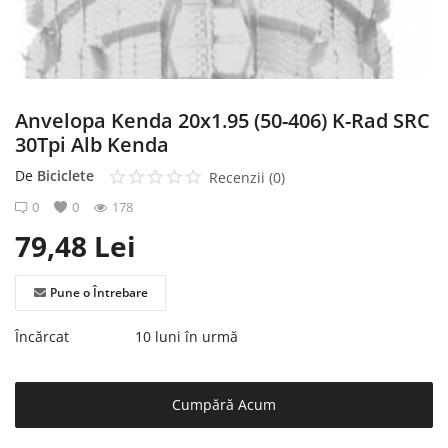
Înregistrare
Anvelopa Kenda 20x1.95 (50-406) K-Rad SRC
30Tpi Alb Kenda
De
Biciclete
Recenzii (0)
0
0
178
79,48
Lei
Pune o Întrebare
Încărcat
10 luni în urmă
Cumpără Acum