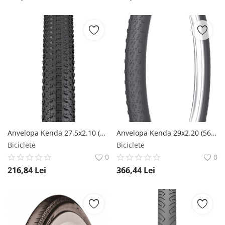
Anvelopa Kenda 27.5x2.10 (54-584) Cross Country Small Block 8 DTC 60TPI Kenda
Anvelopa Kenda 29x2.20 (56-622) Cross Country Saber R3C TR 120TPI Kenda
Biciclete
Biciclete
0
0
216,84
Lei
366,44
Lei