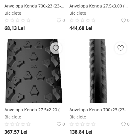
Anvelopa Kenda 700x23 (23-622) Koncept Color SRC 30 Tpi Alb Kenda
Anvelopa Kenda 27.5x3.00 (74-584) Havok DTC TR 120TPI Kenda
Biciclete
Biciclete
0
0
68,13
Lei
444,68
Lei
Anvelopa Kenda 27.5x2.20 (55-584) All Mountain Honey Badger DTC SCT 120Tpi Kenda
Anvelopa Kenda 700x23 (23-622) Kadence Training R2C 60Tpi Negru Kenda
Biciclete
Biciclete
0
0
367,57
Lei
138,84
Lei