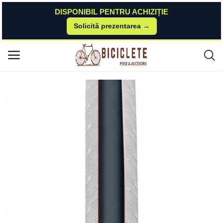
DISPONIBIL PENTRU ACHIZIȚIE
Solicită prezentarea →
Acasă
Piese-bicicleta
Anvelope-camere
Anvelopa Kenda 700x23 (23-622) Kadence Training R2C 60Tpi Negru Alb
Meniu principal
Kenda
Categorii
Acasă
Listă de dorințe
Contact
Blog
Autentificare