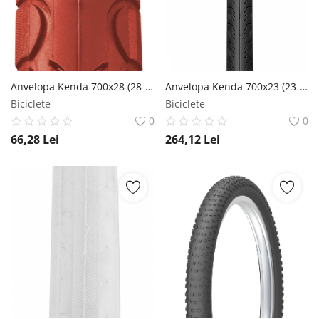
Anvelopa Kenda 700x28 (28-622) Kwest Color 22Tpi Rosu Kenda
Anvelopa Kenda 700x23 (23-622) Kriterium Pro L3R Pro Iron Cloak 120Tpi Kenda
Biciclete
Biciclete
0
0
66,28
Lei
264,12
Lei