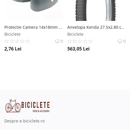
Protectie Camera 14x18mm Standard Culoare Gri RMS
Anvelopa Kenda 27.5x2.80 (71-584) Havok DTC EMC 120TPI Kenda
Biciclete
Biciclete
0
0
2,76
Lei
563,05
Lei
Despre e-biciclete.ro