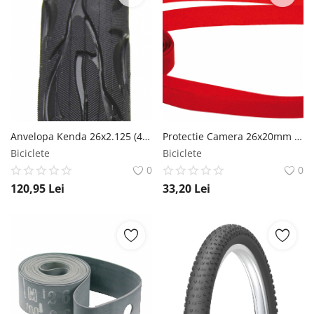
Anvelopa Kenda 26x2.125 (47-559) Flame SRC 30Tpi Negru Kenda
Protectie Camera 26x20mm 2Buc Rigid Culoare Rosie RMS
Biciclete
Biciclete
0
0
120,95
Lei
33,20
Lei