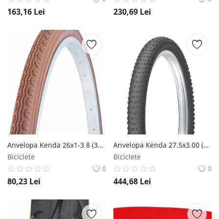
163,16
Lei
230,69
Lei
Anvelopa Kenda 26x1-3 8 (37-590) K199 Strada Maro Kenda
Anvelopa Kenda 27.5x3.00 (74-584) Havok DTC TR 120TPI Kenda
Biciclete
Biciclete
0
0
80,23
Lei
444,68
Lei