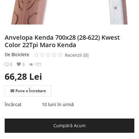
Înregistrare
Anvelopa Kenda 700x28 (28-622) Kwest
Color 22Tpi Maro Kenda
De
Biciclete
Recenzii (0)
0
0
171
66,28
Lei
Pune o Întrebare
Încărcat
10 luni în urmă
Cumpără Acum