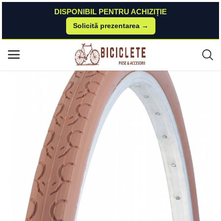
DISPONIBIL PENTRU ACHIZIȚIE
Solicită prezentarea →
Acasă
Piese-bicicleta
Anvelope-camere
Anvelopa Kenda 700x28 (28-622) Kwest Color 22Tpi Maro Kenda
Meniu principal
Categorii
Acasă
Listă de dorințe
Contact
Blog
Autentificare