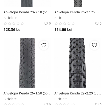
Anvelopa Kenda 20x2.10 (54-406) Flame Standard 60Tpi Kenda
Anvelopa Kenda 26x2.125 (57-559) Kraze SRC 30Tpi Kenda
Biciclete
Biciclete
0
0
128,36
Lei
114,66
Lei
Anvelopa Kenda 26x1.50 (50-559) Kwick Tendril E-Bike SRC IronCap 60Tpi Kenda
Anvelopa Kenda 29x2.20 (55-622) Cross Country Karma L3RPRO 60TPI Kenda
Biciclete
Biciclete
0
0