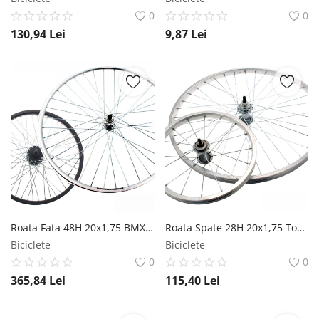
0
0
130,94
Lei
9,87
Lei
Roata Fata 48H 20x1,75 BMX Alu Negru A 70 RMS
Roata Spate 28H 20x1,75 Touring MTB Alu 5 6V RMS
Biciclete
Biciclete
0
0
365,84
Lei
115,40
Lei