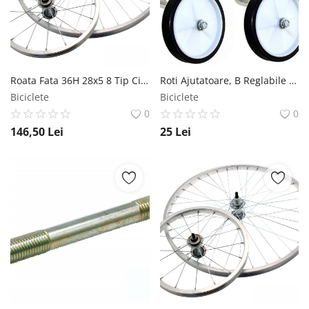
Roata Fata 36H 28x5 8 Tip City Alu RMS
Roti Ajutatoare, B Reglabile 12-20, culoare alb MX Biciclete
Biciclete
Biciclete
0
0
146,50
Lei
25
Lei