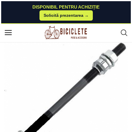
DISPONIBIL PENTRU ACHIZIȚIE
Solicită prezentarea →
Acasă
Piese-bicicleta
Roți-accesorii
Ax Spate 28 Automat Rusia 17,5cm x 9mm MX Biciclete
Meniu principal
Categorii
Acasă
Listă de dorințe
Contact
Blog
Autentificare