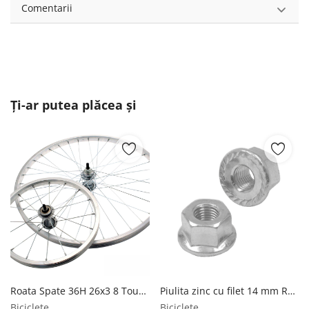
Comentarii
Ți-ar putea plăcea și
Roata Spate 36H 26x3 8 Touring Alu RMS
Piulita zinc cu filet 14 mm RMS
Biciclete
Biciclete