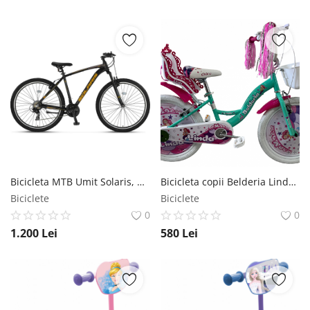
Bicicleta MTB Umit Solaris, 21 viteze, culoare gri portocaliu, roata 27.5 , cadru din aluminiu, V-brake Umit
Bicicleta copii Belderia Linda, culoare turcoaz, roata 20 , cadru din otel Belderia
Biciclete
Biciclete
0
0
1.200
Lei
580
Lei