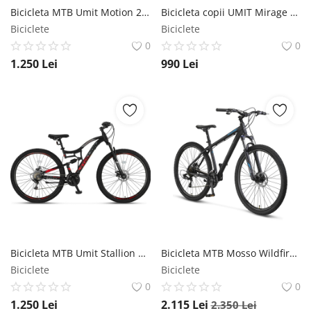
Bicicleta MTB Umit Motion 2D, cadru 18 din aluminiu, 21 viteze, roata 27.5 , frana disc, culoare negru galben Umit
Bicicleta copii UMIT Mirage Girls, culoare turcoaz, roata 20 , cadru aluminiu Umit
Biciclete
Biciclete
0
0
1.250
Lei
990
Lei
Bicicleta MTB Umit Stallion 2D, Full Suspension, SHM, 21 viteze, roata 29 , cadru otel, negru rosu Umit
Bicicleta MTB Mosso Wildfire Man Hidraulic, roata 27.5 , cadru 18 din aluminiu, culoare negru albastru Mosso
Biciclete
Biciclete
0
0
1.250
Lei
2.115
Lei
2.350
Lei