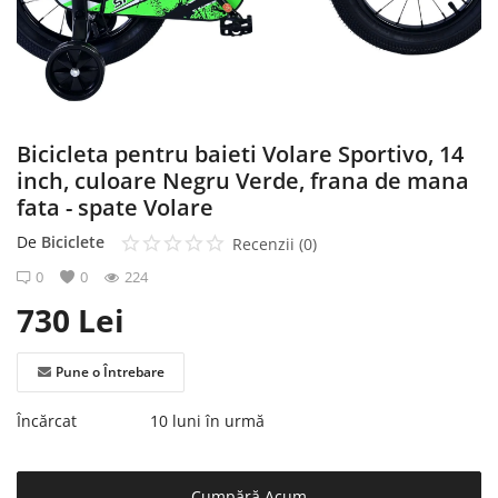
Înregistrare
Bicicleta pentru baieti Volare Sportivo, 14
inch, culoare Negru Verde, frana de mana
fata - spate Volare
De
Biciclete
Recenzii (0)
0
0
224
730
Lei
Pune o Întrebare
Încărcat
10 luni în urmă
Cumpără Acum