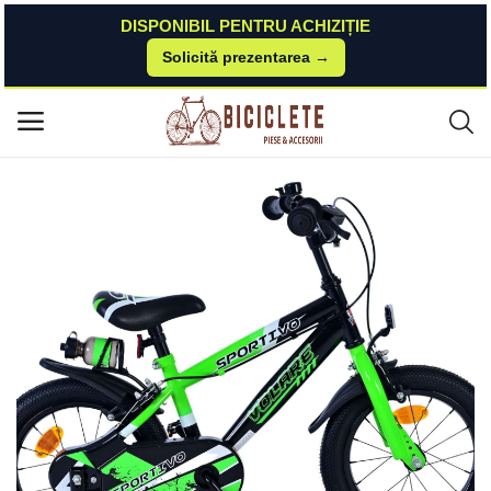
DISPONIBIL PENTRU ACHIZIȚIE
Solicită prezentarea →
Acasă
Piese-bicicleta
Biciclete
Bicicleta pentru baieti Volare Sportivo, 14 inch, culoare Negru Verde, fran
Meniu principal
a de mana fata - spate Volare
Categorii
Acasă
Listă de dorințe
Contact
Blog
Autentificare