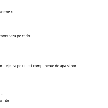
 vreme calda.
e monteaza pe cadru
protejeaza pe tine si componente de apa si noroi.
ila
erinte