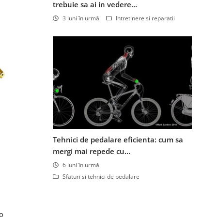
trebuie sa ai in vedere...
3 luni în urmă
Intretinere si reparatii
Tehnici de pedalare eficienta: cum sa
mergi mai repede cu...
6 luni în urmă
Sfaturi si tehnici de pedalare
-o