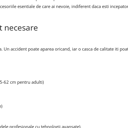
cesoriile esentiale de care ai nevoie, indiferent daca esti incepator
ut necesare
. Un accident poate aparea oricand, iar o casca de calitate iti poa
5-62 cm pentru adulti)
e)
dele profesionale cu tehnologii avansate).