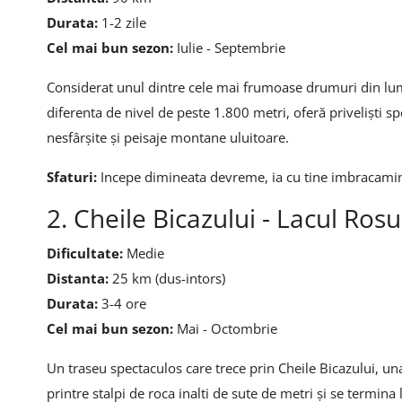
Durata:
1-2 zile
Cel mai bun sezon:
Iulie - Septembrie
Considerat unul dintre cele mai frumoase drumuri din lum
diferenta de nivel de peste 1.800 metri, oferă priveliști s
nesfârșite și peisaje montane uluitoare.
Sfaturi:
Incepe dimineata devreme, ia cu tine imbracaminte
2. Cheile Bicazului - Lacul Rosu
Dificultate:
Medie
Distanta:
25 km (dus-intors)
Durata:
3-4 ore
Cel mai bun sezon:
Mai - Octombrie
Un traseu spectaculos care trece prin Cheile Bicazului, u
printre stalpi de roca inalti de sute de metri și se termina