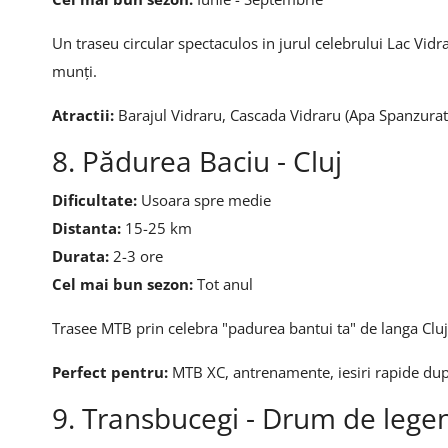
Un traseu circular spectaculos in jurul celebrului Lac Vid
munți.
Atractii:
Barajul Vidraru, Cascada Vidraru (Apa Spanzurata
8. Pădurea Baciu - Cluj
Dificultate:
Usoara spre medie
Distanta:
15-25 km
Durata:
2-3 ore
Cel mai bun sezon:
Tot anul
Trasee MTB prin celebra "padurea bantui ta" de langa Cluj-
Perfect pentru:
MTB XC, antrenamente, iesiri rapide dup
9. Transbucegi - Drum de lege