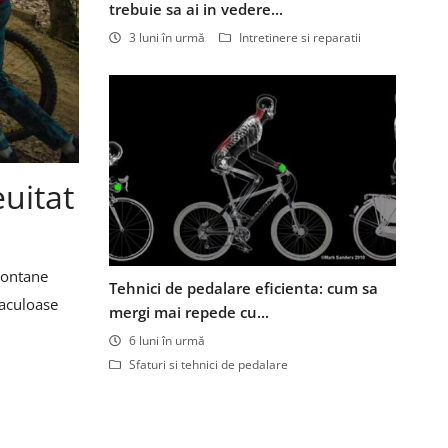
trebuie sa ai in vedere...
3 luni în urmă
Intretinere si reparatii
uitat
 montane
Tehnici de pedalare eficienta: cum sa
taculoase
mergi mai repede cu...
6 luni în urmă
Sfaturi si tehnici de pedalare