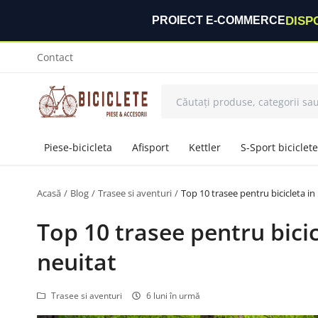
DISP
PROIECT E-COMMERCE
Contact
Piese-bicicleta
Afisport
Kettler
S-Sport biciclete
Acasă
Blog
Trasee si aventuri
Top 10 trasee pentru bicicleta in
Top 10 trasee pentru bicic
neuitat
Trasee si aventuri
6 luni în urmă