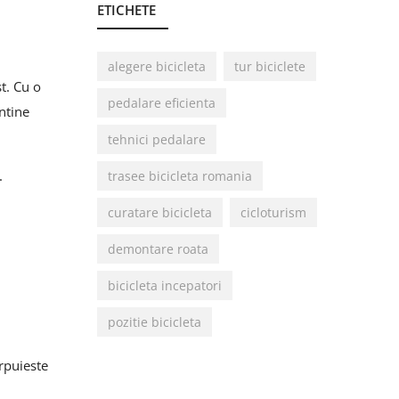
ETICHETE
alegere bicicleta
tur biciclete
t. Cu o
pedalare eficienta
ntine
tehnici pedalare
.
trasee bicicleta romania
curatare bicicleta
cicloturism
demontare roata
bicicleta incepatori
pozitie bicicleta
rpuieste