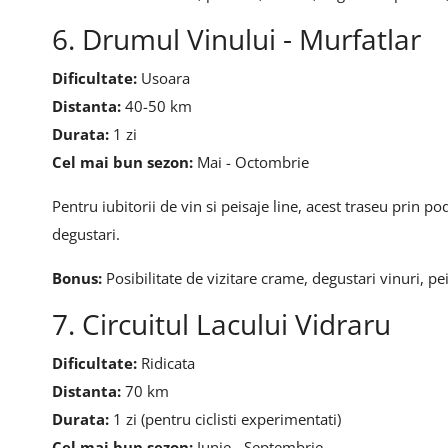
6. Drumul Vinului - Murfatlar
Dificultate:
Usoara
Distanta:
40-50 km
Durata:
1 zi
Cel mai bun sezon:
Mai - Octombrie
Pentru iubitorii de vin si peisaje line, acest traseu prin p
degustari.
Bonus:
Posibilitate de vizitare crame, degustari vinuri, p
7. Circuitul Lacului Vidraru
Dificultate:
Ridicata
Distanta:
70 km
Durata:
1 zi (pentru ciclisti experimentati)
Cel mai bun sezon:
Iunie - Septembrie