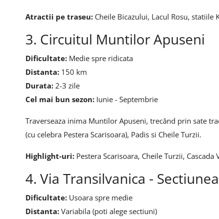
Atractii pe traseu:
Cheile Bicazului, Lacul Rosu, statiile Ki
3. Circuitul Muntilor Apuseni
Dificultate:
Medie spre ridicata
Distanta:
150 km
Durata:
2-3 zile
Cel mai bun sezon:
Iunie - Septembrie
Traverseaza inima Muntilor Apuseni, trecând prin sate trad
(cu celebra Pestera Scarisoara), Padis si Cheile Turzii.
Highlight-uri:
Pestera Scarisoara, Cheile Turzii, Cascada V
4. Via Transilvanica - Sectiune
Dificultate:
Usoara spre medie
Distanta:
Variabila (poti alege sectiuni)