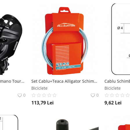
Schimbator Spate Shimano Tourney, 6 7 Viteze, Prindere Directa Shimano
Set Cablu+Teaca Alligator Schimbator 4mm L-2000mm Rosu Alligator
Biciclete
Biciclete
0
0
113,79
Lei
9,62
Lei