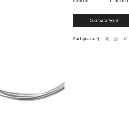
Încărcat
10 luni în
Cumpără Acum
Partajează: