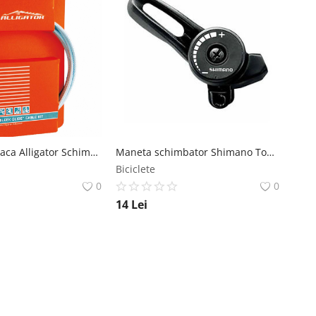
Set Cablu+Teaca Alligator Schimbator 4mm L-2000mm Argintiu Alligator
Maneta schimbator Shimano Tourney stanga 3 viteze Shimano
Biciclete
0
0
14
Lei