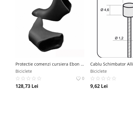
Protectie comenzi cursiera Ebon Shimano 7800, culoare negru Ebon
Biciclete
Biciclete
0
128,73
Lei
9,62
Lei