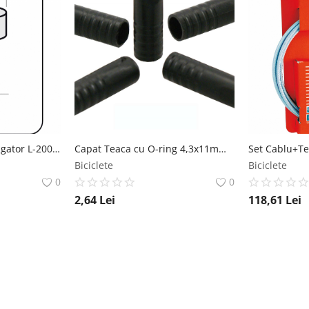
Cablu Schimbator Alligator L-2000mm A 1,2 Otel Inoxidabil Alligator
Capat Teaca cu O-ring 4,3x11mm cablu Schimbator RMS
Biciclete
Biciclete
0
0
2,64
Lei
118,61
Lei