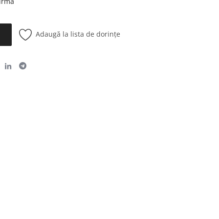
 urmă
Adaugă la lista de dorințe