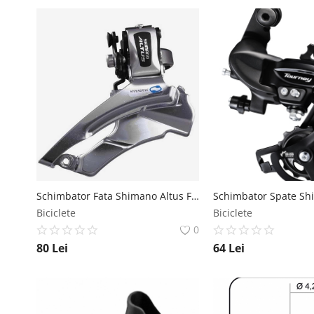
Schimbator Fata Shimano Altus Fd-M313, Triplu, Pt. 7 8 Vit. Pe Spate, Down Swing, Tragere Dubla, Colier 34.9M (Incl. Adaptor 31.8 28.6Mm), Pt. 42 48T, Unghi Cs 66-69, Ambalat Ind. Shimano
Biciclete
Biciclete
0
80
Lei
64
Lei