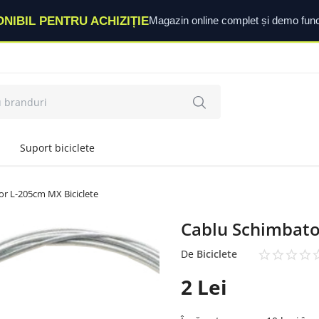
ONIBIL PENTRU ACHIZIȚIE
Magazin online complet și demo func
Suport biciclete
r L-205cm MX Biciclete
Cablu Schimbato
De
Biciclete
2
Lei