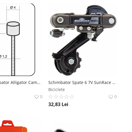
Cablu Schimbator Alligator Campagnolo L-2000mm A 1,2 Slick Alligator
Schimbator Spate 6 7V SunRace Brat Lung SunRace
Biciclete
0
0
32,83
Lei