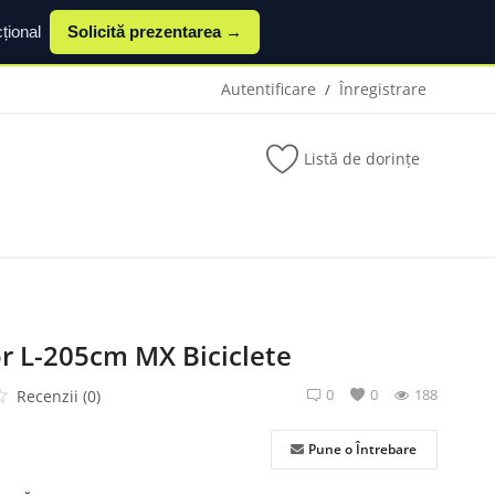
țional
Solicită prezentarea →
Autentificare
Înregistrare
/
Listă de dorințe
r L-205cm MX Biciclete
0
0
188
Recenzii (0)
Pune o Întrebare