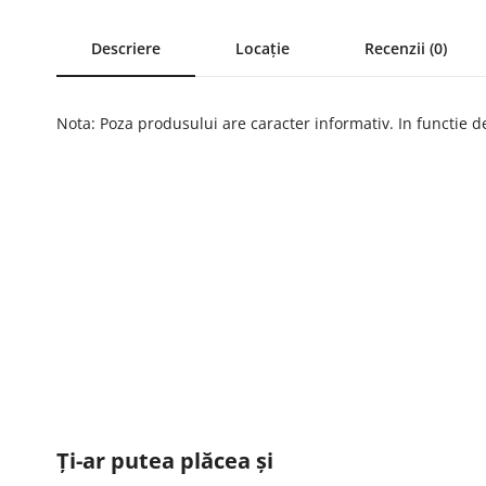
Descriere
Locație
Recenzii (0)
Nota: Poza produsului are caracter informativ. In functie de 
Ți-ar putea plăcea și