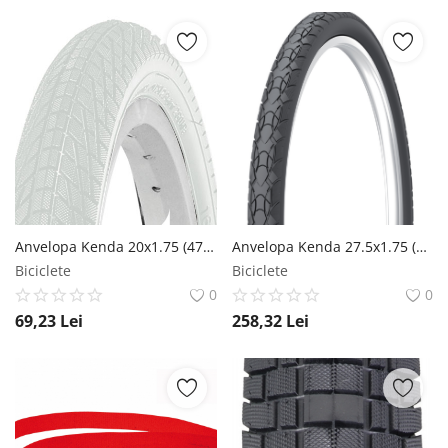
Anvelopa Kenda 20x1.75 (47-406) Kontact 22Tpi Alb Kenda
Anvelopa Kenda 27.5x1.75 (44-584) Kwich Journey E-BIke SRC K-Shield 60Tpi Kenda
Biciclete
Biciclete
0
0
69,23
Lei
258,32
Lei