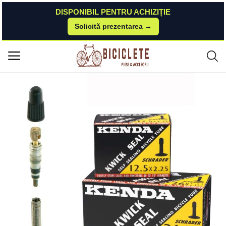
DISPONIBIL PENTRU ACHIZIȚIE
Solicită prezentarea →
Acasă
Piese-bicicleta
Anvelope-camere
Camera Kenda 700x35 40 FV 40 Detasabila Auto-Etansare Kenda
Meniu principal
Categorii
Acasă
Listă de dorințe
Contact
Blog
Autentificare