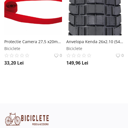
Protectie Camera 27,5 x20mm 2Buc Rigid Culoare Rosie RMS
Anvelopa Kenda 26x2.10 (54-559) Kwick E-Bike DTC 60Tpi Kenda
Biciclete
Biciclete
0
0
33,20
Lei
149,96
Lei