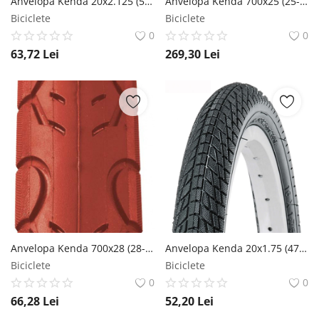
Anvelopa Kenda 20x2.125 (57-406) K130 Strada Gri Kenda
Anvelopa Kenda 700x25 (25-622) Kriterium Pro L3R Pro Iron Cloak 120Tpi Kenda
Biciclete
Biciclete
0
0
63,72
Lei
269,30
Lei
Anvelopa Kenda 700x28 (28-622) Kwest Color 22Tpi Rosu Kenda
Anvelopa Kenda 20x1.75 (47-406) Kontact 22Tpi Negru Kenda
Biciclete
Biciclete
0
0
66,28
Lei
52,20
Lei