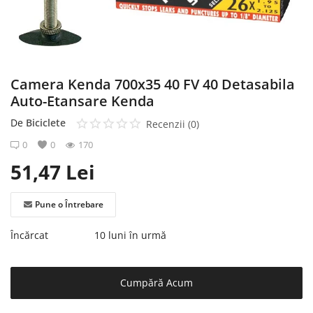
Înregistrare
Camera Kenda 700x35 40 FV 40 Detasabila
Auto-Etansare Kenda
De
Biciclete
Recenzii (0)
0
0
170
51,47
Lei
Pune o Întrebare
Încărcat
10 luni în urmă
Cumpără Acum