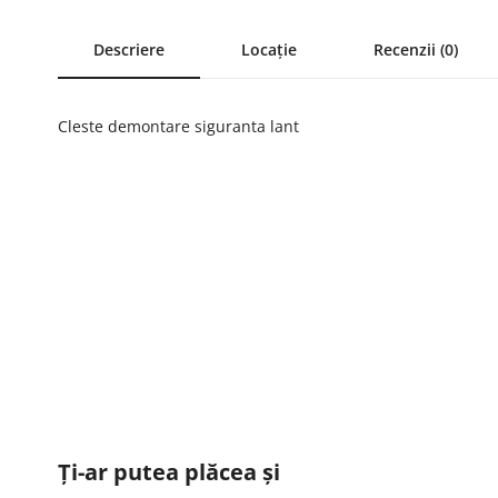
Descriere
Locație
Recenzii (0)
Cleste demontare siguranta lant
Ți-ar putea plăcea și