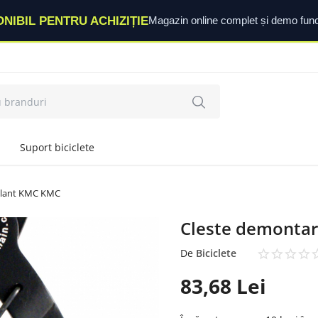
ONIBIL PENTRU ACHIZIȚIE
Magazin online complet și demo func
Suport biciclete
a lant KMC KMC
Cleste demontar
De
Biciclete
83,68
Lei