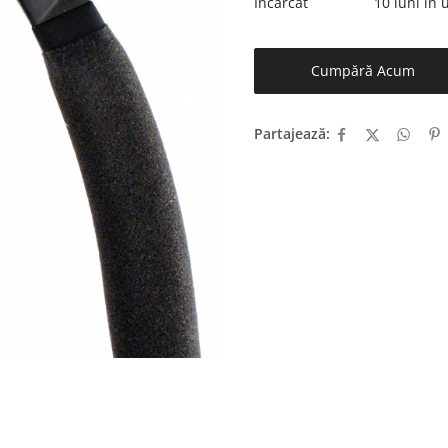
Încărcat
10 luni în
Cumpără Acum
Partajează: