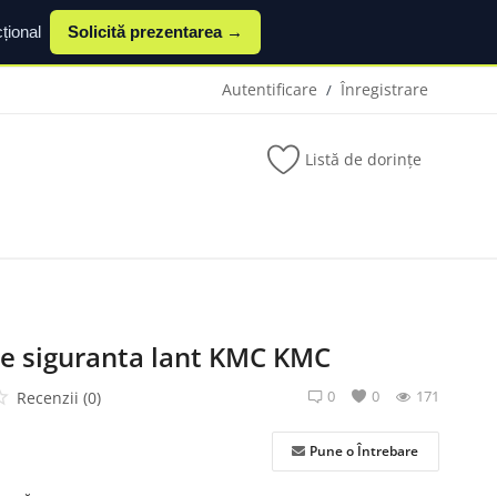
țional
Solicită prezentarea →
Autentificare
Înregistrare
/
Listă de dorințe
e siguranta lant KMC KMC
0
0
171
Recenzii (0)
Pune o Întrebare