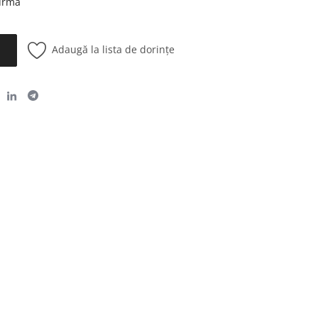
 urmă
Adaugă la lista de dorințe