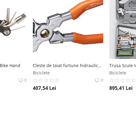
 Bike Hand
Cleste de taiat furtune hidraulice IceToolz
Biciclete
Biciclete
0
0
407,54
Lei
895,41
Lei