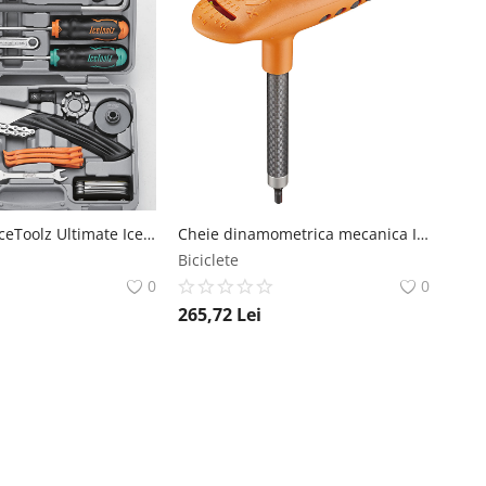
Trusa Scule IceToolz Ultimate IceToolz
Cheie dinamometrica mecanica IceToolz
Biciclete
0
0
265,72
Lei