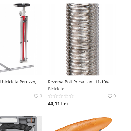
Suport pliabil bicicleta Peruzzo, rotire 360 RMS
Rezerva Bolt Presa Lant 11-10V- BMX IceToolz
Biciclete
0
0
40,11
Lei