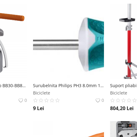
Extractor Campagnolo BB30-BB86-BB92 IceToolz
Surubelnita Philips PH3 8.0mm 150mm Cr-V (Industrial) Total
Biciclete
Biciclete
0
0
9
Lei
804,20
Lei