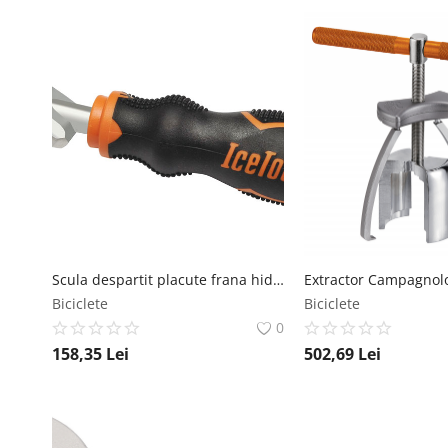
Scula despartit placute frana hidraulica, IceToolz IceToolz
Biciclete
Biciclete
0
158,35
Lei
502,69
Lei