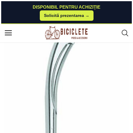
DISPONIBIL PENTRU ACHIZIȚIE
Solicită prezentarea →
Acasă
Piese-bicicleta
Accesorii-design-ornament
Cric Reglabil 24-28 Prindere Laterala Aluminiu Argintiu Syncromate
Meniu principal
Categorii
Acasă
Listă de dorințe
Contact
Blog
Autentificare