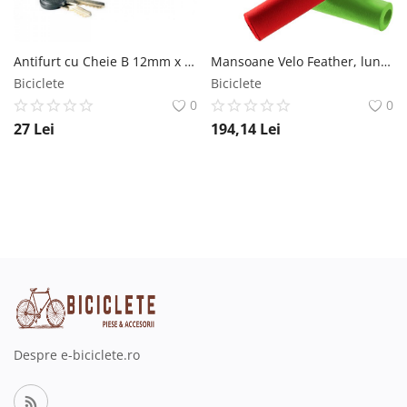
Antifurt cu Cheie B 12mm x 6,3mm x 150cm MX Biciclete
Mansoane Velo Feather, lungime 130mm, O32mm, culoare galben Velo
Biciclete
Biciclete
0
0
27
Lei
194,14
Lei
Despre e-biciclete.ro