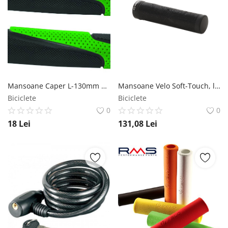
Mansoane Caper L-130mm Negru Verde Syncromate
Mansoane Velo Soft-Touch, lungime 130mm, culoare negru Velo
Biciclete
Biciclete
0
0
18
Lei
131,08
Lei