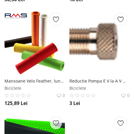
Mansoane Velo Feather, lungime 130mm, O32mm, culoare negru Velo
Reductie Pompa E V la A V MX Biciclete
Biciclete
Biciclete
0
0
125,89
Lei
3
Lei