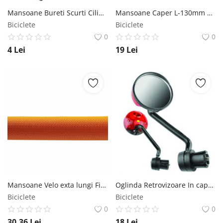
Mansoane Bureti Scurti Cilindrici MX Biciclete
Mansoane Caper L-130mm Negru Albastru Syncromate
Biciclete
Biciclete
0
0
4
Lei
19
Lei
Mansoane Velo exta lungi Fixed XL, lungime 175mm, culoare portocaliu Velo
Oglinda Retrovizoare In capatul ghidonului Diametru 50mm Syncromate
Biciclete
Biciclete
0
0
30,36
Lei
18
Lei