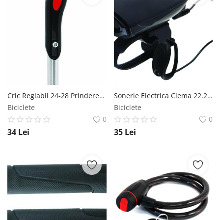
Cric Reglabil 24-28 Prindere Mijloc Aluminiu Negru Argintiu Syncromate
Sonerie Electrica Clema 22.2-31.8mm Plastic Componente electronie Negru Syncromate
Biciclete
Biciclete
0
0
34
Lei
35
Lei