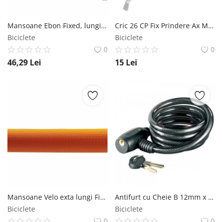
Mansoane Ebon Fixed, lungime 120mm, culoare alb Ebon
Cric 26 CP Fix Prindere Ax MX Biciclete
Biciclete
Biciclete
0
0
46,29
Lei
15
Lei
Mansoane Velo exta lungi Fixed XL, lungime 175mm, culoare portocaliu Velo
Antifurt cu Cheie B 12mm x 6,3mm x 60cm MX Biciclete
Biciclete
Biciclete
0
0