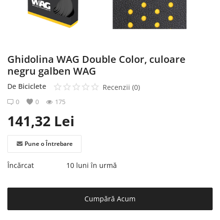
Înregistrare
Ghidolina WAG Double Color, culoare
negru galben WAG
De
Biciclete
Recenzii (0)
0
0
175
141,32
Lei
Pune o Întrebare
Încărcat
10 luni în urmă
Cumpără Acum