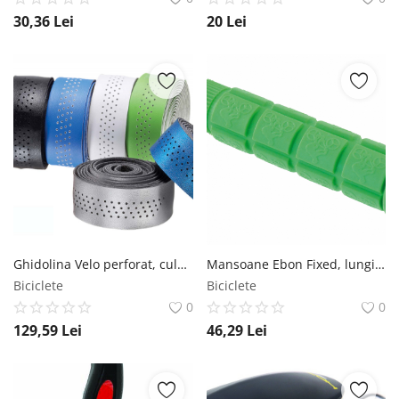
30,36
Lei
20
Lei
Ghidolina Velo perforat, culoare rosu Velo
Mansoane Ebon Fixed, lungime 120mm, culoare verde Ebon
Biciclete
Biciclete
0
0
129,59
Lei
46,29
Lei