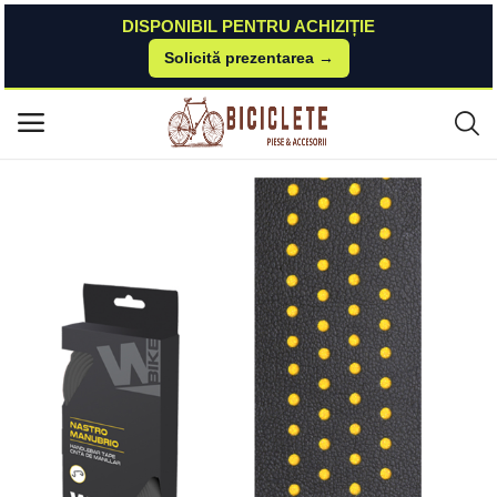
DISPONIBIL PENTRU ACHIZIȚIE
Solicită prezentarea →
Acasă
Piese-bicicleta
Accesorii-design-ornament
Ghidolina WAG Double Color, culoare negru galben WAG
Meniu principal
Categorii
Acasă
Listă de dorințe
Contact
Blog
Autentificare