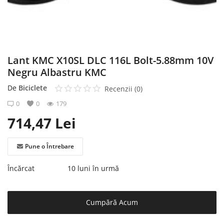
Înregistrare
Lant KMC X10SL DLC 116L Bolt-5.88mm 10V
Negru Albastru KMC
De
Biciclete
Recenzii (0)
0
0
179
714,47
Lei
Pune o Întrebare
Încărcat
10 luni în urmă
Cumpără Acum