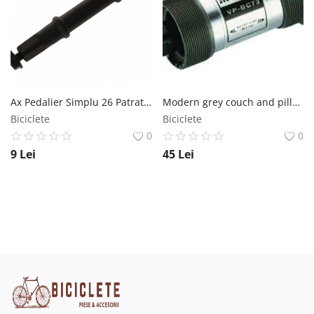
Ax Pedalier Simplu 26 Patrat cu Surub D2 MX Biciclete
Modern grey couch and pillows
Biciclete
Biciclete
0
0
9
Lei
45
Lei