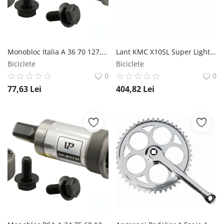
Monobloc Italia A 36 70 127,5mm Otel Ax Patrat VP Components
Lant KMC X10SL Super Light 114L Bolt-5.88mm 10V Argintiu KMC
Biciclete
Biciclete
0
0
77,63
Lei
404,82
Lei