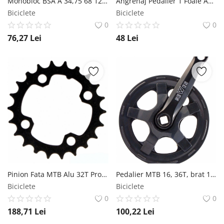
Monobloc BSA A 34,75 68 122,5mm Otel Ax Patrat VP Components
Angrenaj Pedalier 1 Foaie Ax Patrat 46T MX Biciclete
Biciclete
Biciclete
0
0
76,27
Lei
48
Lei
Pinion Fata MTB Alu 32T Prowheel
Pedalier MTB 16, 36T, brat 127mm, ax patrat RMS
Biciclete
Biciclete
0
0
188,71
Lei
100,22
Lei