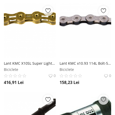
Lant KMC X10SL Super Light 114L Bolt-5.88mm 10V Auriu KMC
Lant KMC x10.93 114L Bolt-5.88mm 10V Gri KMC
Biciclete
Biciclete
0
0
416,91
Lei
158,23
Lei