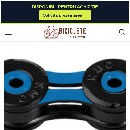
DISPONIBIL PENTRU ACHIZIȚIE
Solicită prezentarea →
Acasă
Piese-bicicleta
Transmisie & Accesorii
Lant KMC X10SL DLC 116L Bolt-5.88mm 10V Negru Albastru KMC
Meniu principal
Categorii
Acasă
Listă de dorințe
Contact
Blog
Autentificare