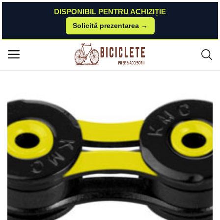
DISPONIBIL PENTRU ACHIZIȚIE
Solicită prezentarea →
Acasă
Piese-bicicleta
Transmisie & Accesorii
Lant KMC X11SL DLC 116L Bolt-5.5mm 11V Negru Galben KMC
Meniu principal
Categorii
Acasă
Listă de dorințe
Contact
Blog
Autentificare