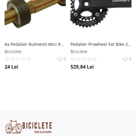
Ax Pedalier Rulmenti Mici Rus MX Biciclete
Pedalier Prowheel Fat Bike 28 40T Brat 170mm Ax Patrat Prowheel
Biciclete
Biciclete
0
0
24
Lei
529,84
Lei