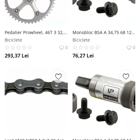
Pedalier Prowheel, 46T 3 32, brat 165mm, aluminiu, culoare argintiu, ax patrat Prowheel
Monobloc BSA A 34,75 68 122,5mm Otel Ax Patrat VP Components
Biciclete
Biciclete
0
0
293,37
Lei
76,27
Lei