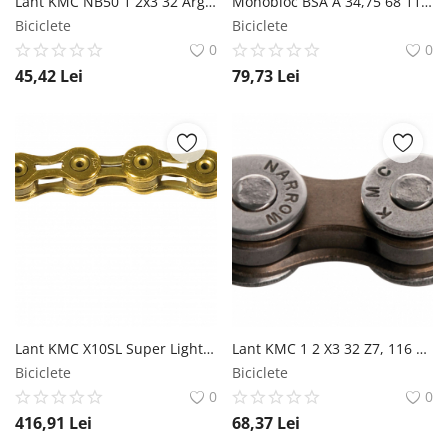
Lant KMC NB50 1 2x3 32 Argint Bronz 116L Bolt-7.3mm OEM , 7 viteze KMC
Monobloc BSA A 34,75 68 113mm Otel Ax Patrat VP Components
Biciclete
Biciclete
0
0
45,42
Lei
79,73
Lei
Lant KMC X10SL Super Light 114L Bolt-5.88mm 10V Auriu KMC
Lant KMC 1 2 X3 32 Z7, 116 Zale , lungime 7,3mm, argintiu-bronz , 7 viteze KMC
Biciclete
Biciclete
0
0
416,91
Lei
68,37
Lei