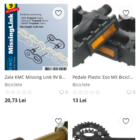
Zala KMC Missing Link 9V Bolt-6.6mm Standard Argintiu KMC
Pedale Plastic Eso MX Biciclete
Biciclete
Biciclete
0
0
20,73
Lei
13
Lei