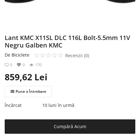
Înregistrare
Lant KMC X11SL DLC 116L Bolt-5.5mm 11V
Negru Galben KMC
De
Biciclete
Recenzii (0)
0
0
170
859,62
Lei
Pune o Întrebare
Încărcat
10 luni în urmă
Cumpără Acum