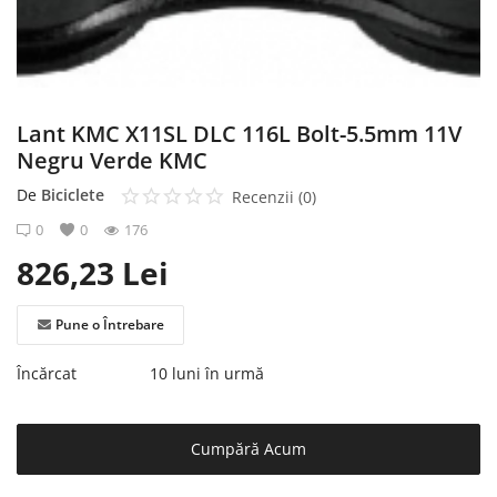
Înregistrare
Lant KMC X11SL DLC 116L Bolt-5.5mm 11V
Negru Verde KMC
De
Biciclete
Recenzii (0)
0
0
176
826,23
Lei
Pune o Întrebare
Încărcat
10 luni în urmă
Cumpără Acum