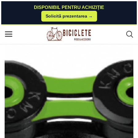
DISPONIBIL PENTRU ACHIZIȚIE
Solicită prezentarea →
Acasă
Piese-bicicleta
Transmisie & Accesorii
Lant KMC X11SL DLC 116L Bolt-5.5mm 11V Negru Verde KMC
Meniu principal
Categorii
Acasă
Listă de dorințe
Contact
Blog
Autentificare