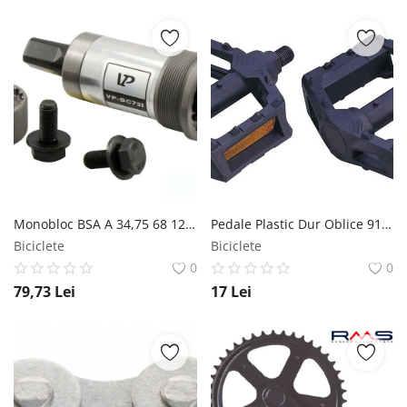
Monobloc BSA A 34,75 68 124,5mm Otel Ax Patrat VP Components
Pedale Plastic Dur Oblice 9161 MX Biciclete
Biciclete
Biciclete
0
0
79,73
Lei
17
Lei