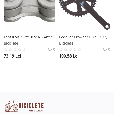
Lant KMC 1 2x1 8 S1RB Antiruginire 112L Bolt-8.6mm KMC
Pedalier Prowheel, 42T 3 32, brat 170mm, Ax Patrat RMS
Biciclete
Biciclete
0
0
73,19
Lei
100,58
Lei