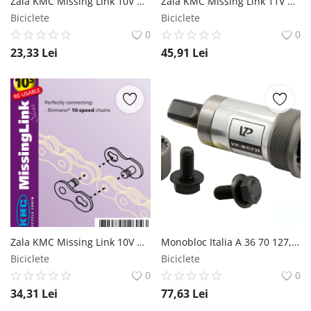
Zala KMC Missing Link 10V Bolt-5.88mm Standard Argintiu OEM KMC
Zala KMC Missing Link 11V Bolt-5.5mm Unica Folosinta Argintiu KMC
Biciclete
Biciclete
0
0
23,33
Lei
45,91
Lei
Zala KMC Missing Link 10V Bolt-5.88mm Unica Folosinta Argintiu KMC
Monobloc Italia A 36 70 127,5mm Otel Ax Patrat VP Components
Biciclete
Biciclete
0
0
34,31
Lei
77,63
Lei