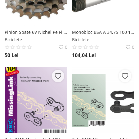
Pinion Spate 6V Nichel Pe Filet MX Biciclete
Monobloc BSA A 34,75 100 164 Otel Fat Bike Ax Patrat VP Components
Biciclete
Biciclete
0
0
50
Lei
104,04
Lei