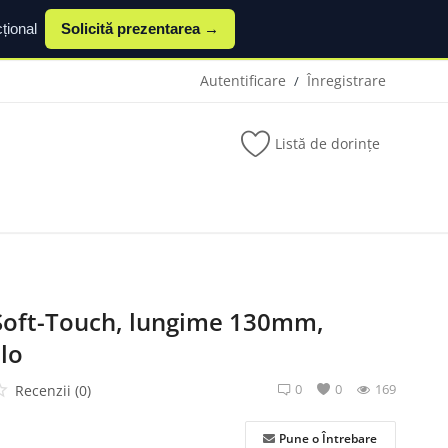
țional
Solicită prezentarea →
Autentificare
Înregistrare
/
Listă de dorințe
Soft-Touch, lungime 130mm,
lo
0
0
169
Recenzii (0)
Pune o Întrebare