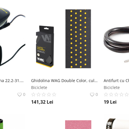
Sonerie Electrica Clema 22.2-31.8mm Plastic Componente electronie Negru Syncromate
Ghidolina WAG Double Color, culoare negru galben WAG
Biciclete
Biciclete
0
0
141,32
Lei
19
Lei