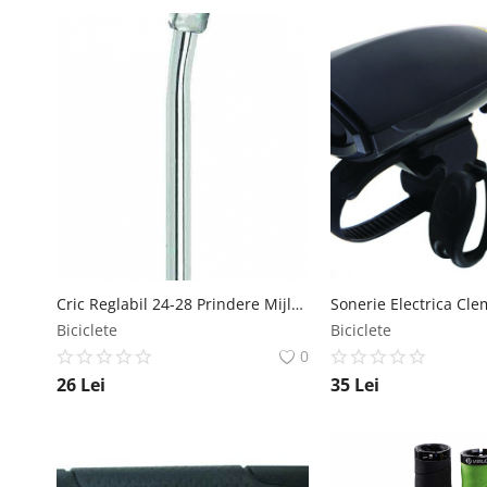
Cric Reglabil 24-28 Prindere Mijloc Aluminiu Argintiu Syncromate
Biciclete
Biciclete
0
26
Lei
35
Lei