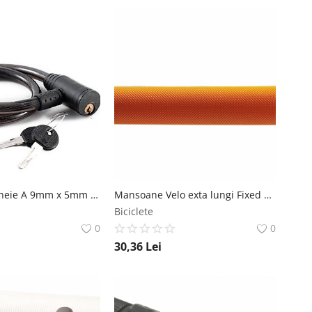
Antifurt cu Cheie A 9mm x 5mm x 120cm MX Biciclete
Mansoane Velo exta lungi Fixed XL, lungime 175mm, culoare portocaliu Velo
Biciclete
0
0
30,36
Lei