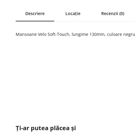
Descriere
Locație
Recenzii (0)
Mansoane Velo Soft-Touch, lungime 130mm, culoare negr
Ți-ar putea plăcea și