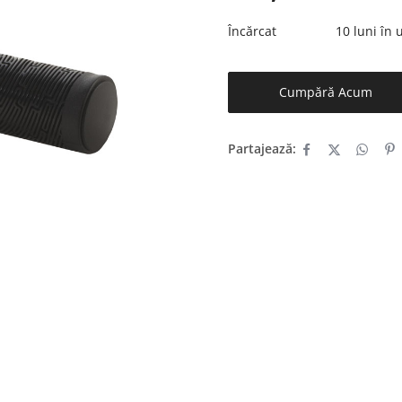
Încărcat
10 luni în
Cumpără Acum
Partajează: