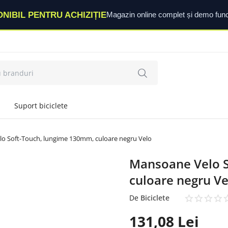
ONIBIL PENTRU ACHIZIȚIE
Magazin online complet și demo func
Suport biciclete
o Soft-Touch, lungime 130mm, culoare negru Velo
Mansoane Velo 
culoare negru Ve
De
Biciclete
131,08
Lei