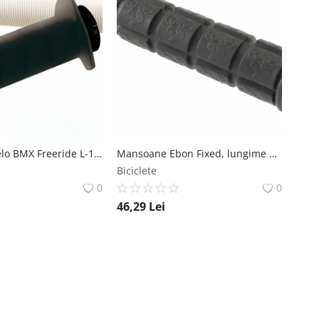
Mansoane Velo BMX Freeride L-145mm Alb Velo
Mansoane Ebon Fixed, lungime 120mm, culoare negru Ebon
Biciclete
0
0
46,29
Lei