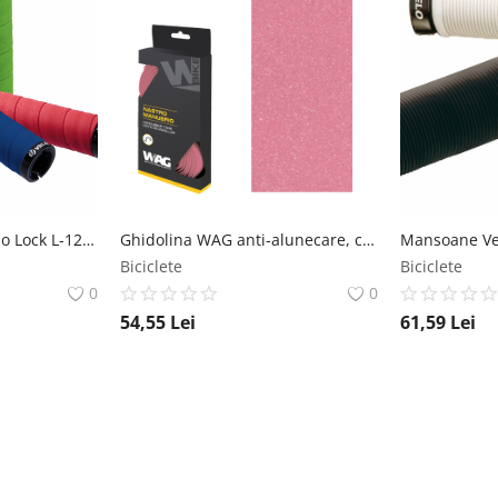
Mansoane Velo Combo Lock L-129mm Rosu Velo
Ghidolina WAG anti-alunecare, culoare roz WAG
Biciclete
Biciclete
0
0
54,55
Lei
61,59
Lei