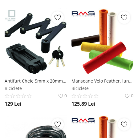
Antifurt Cheie 5mm x 20mm x 100mm Negru Syncromate
Mansoane Velo Feather, lungime 130mm, O32mm, culoare albastru Velo
Biciclete
Biciclete
0
0
129
Lei
125,89
Lei