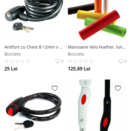
Antifurt cu Cheie B 12mm x 6,3mm x 120cm MX Biciclete
Mansoane Velo Feather, lungime 130mm, O32mm, culoare negru Velo
Biciclete
Biciclete
0
0
25
Lei
125,89
Lei