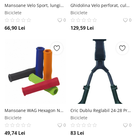
Mansoane Velo Sport, lungime 125mm, culoare negru alb Velo
Ghidolina Velo perforat, culoare rosu Velo
Biciclete
Biciclete
0
0
66,90
Lei
129,59
Lei
Mansoane WAG Hexagon Neoprene, lungime 125mm, culoare albastru WAG
Cric Dublu Reglabil 24-28 Prindere Mijloc Aluminiu Negru Syncromate
Biciclete
Biciclete
0
0
49,74
Lei
83
Lei