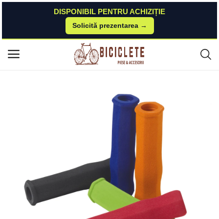
DISPONIBIL PENTRU ACHIZIȚIE
Solicită prezentarea →
Acasă
Piese-bicicleta
Accesorii-design-ornament
Mansoane WAG Hexagon Neoprene, lungime 125mm, culoare verde WA
Meniu principal
G
Categorii
Acasă
Listă de dorințe
Contact
Blog
Autentificare