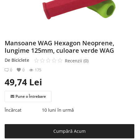
Înregistrare
Mansoane WAG Hexagon Neoprene,
lungime 125mm, culoare verde WAG
De
Biciclete
Recenzii (0)
0
0
175
49,74
Lei
Pune o Întrebare
Încărcat
10 luni în urmă
Cumpără Acum