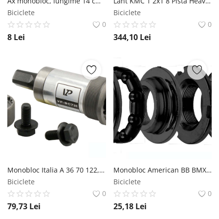
Ax monobloc, lungime 14 cm, filet 9 mm MX Biciclete
Lant KMC 1 2x1 8 Pista Heavy Duty D101 112L Bolt-10mm Auriu KMC
Biciclete
Biciclete
0
0
8
Lei
344,10
Lei
Monobloc Italia A 36 70 122,5mm Otel Ax Patrat VP Components
Monobloc American BB BMX 68mm 5 16 RMS
Biciclete
Biciclete
0
0
79,73
Lei
25,18
Lei