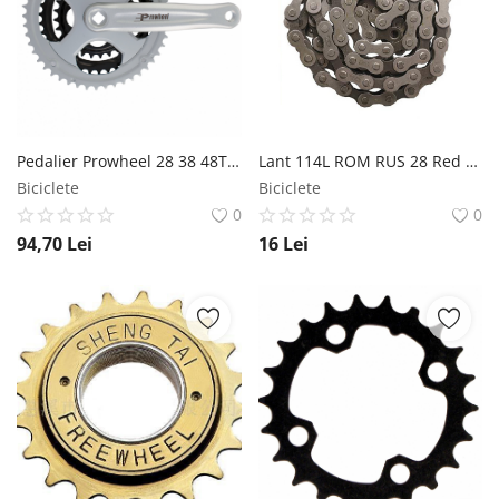
Pedalier Prowheel 28 38 48T Ax Patrat Alu 170mm Argintiu Prowheel
Lant 114L ROM RUS 28 Red Star 500KGF MX Biciclete
Biciclete
Biciclete
0
0
94,70
Lei
16
Lei