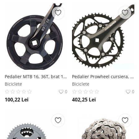
Pedalier MTB 16, 36T, brat 127mm, ax patrat RMS
Pedalier Prowheel cursiera, 34-50T, aluminiu, ax patrat, 170mm Prowheel
Biciclete
Biciclete
0
0
100,22
Lei
402,25
Lei