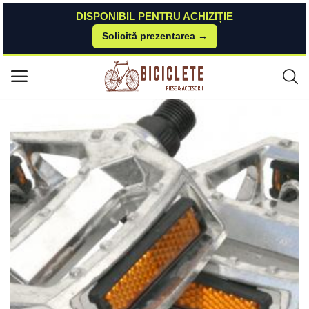
DISPONIBIL PENTRU ACHIZIȚIE
Solicită prezentarea →
Acasă
Piese-bicicleta
Transmisie & Accesorii
Pedale Aluminiu Oblice MX Biciclete
Meniu principal
Categorii
Acasă
Listă de dorințe
Contact
Blog
Autentificare