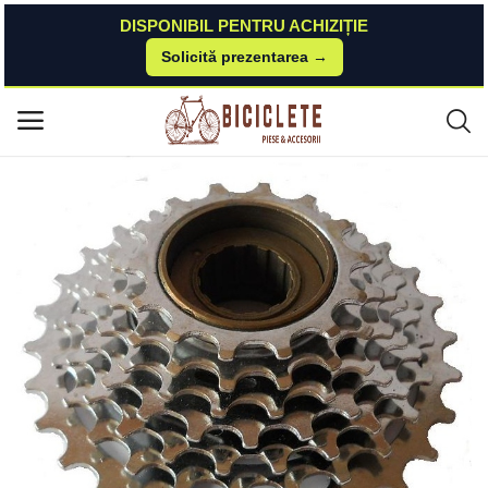
DISPONIBIL PENTRU ACHIZIȚIE
Solicită prezentarea →
Acasă
Piese-bicicleta
Transmisie & Accesorii
Pinion Spate 7V Nichel Pe Filet MX Biciclete
Meniu principal
Categorii
Acasă
Listă de dorințe
Contact
Blog
Autentificare