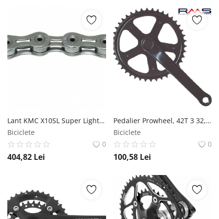
Lant KMC X10SL Super Light 114L Bolt-5.88mm 10V Argintiu KMC
Pedalier Prowheel, 42T 3 32, brat 170mm, Ax Patrat RMS
Biciclete
Biciclete
0
0
404,82
Lei
100,58
Lei