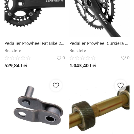
Pedalier Prowheel Fat Bike 28 40T Brat 170mm Ax Patrat Prowheel
Pedalier Prowheel Cursiera 10V 34-50T Alu BSA 170mm Prowheel
Biciclete
Biciclete
0
0
529,84
Lei
1.043,40
Lei