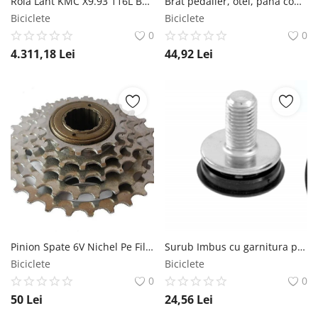
Rola Lant KMC X9.93 116L Bolt-6.6mm 50Metri cu 40 de legaturi Argintiu Gri KMC
Brat pedalier, otel, pana conica, lungime 170mm, cromat RMS
Biciclete
Biciclete
0
0
4.311,18
Lei
44,92
Lei
Pinion Spate 6V Nichel Pe Filet MX Biciclete
Surub Imbus cu garnitura protectie apa RMS
Biciclete
Biciclete
0
0
50
Lei
24,56
Lei