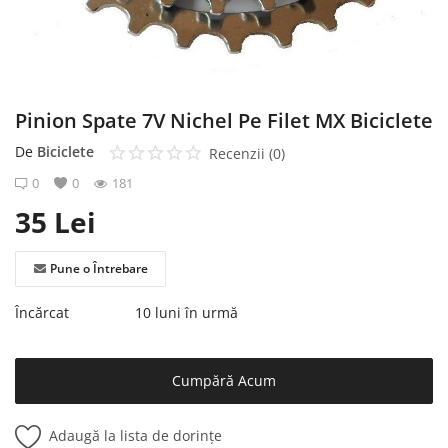
Înregistrare
Pinion Spate 7V Nichel Pe Filet MX Biciclete
De
Biciclete
Recenzii (0)
0
0
181
35
Lei
Pune o Întrebare
Încărcat
10 luni în urmă
Cumpără Acum
Adaugă la lista de dorințe