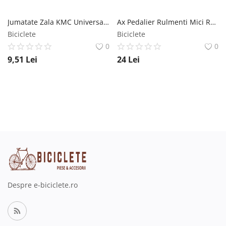
Jumatate Zala KMC Universala 1V Argintiu OEM KMC
Ax Pedalier Rulmenti Mici Rus MX Biciclete
Biciclete
Biciclete
0
0
9,51
Lei
24
Lei
Despre e-biciclete.ro