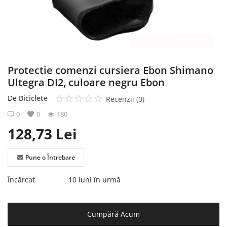
Înregistrare
Protectie comenzi cursiera Ebon Shimano
Ultegra DI2, culoare negru Ebon
De
Biciclete
Recenzii (0)
0
0
180
128,73
Lei
Pune o Întrebare
Încărcat
10 luni în urmă
Cumpără Acum