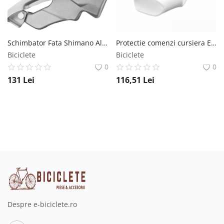
Schimbator Fata Shimano Altus Fd-M371, Triplu, Pt. 9 Vit. Pe Spate, Down Swing, Tragere Dubla, Colier 34.9Mm (Cu Adaptor 31.8 28.6Mm), Pt. 44 48T, Unghi Cs 63-66, Cl 50Mm, Ambalat Ind. Shimano
Protectie comenzi cursiera Ebon Campagnolo 11S, culoare alb Ebon
Biciclete
Biciclete
0
0
131
Lei
116,51
Lei
Despre e-biciclete.ro