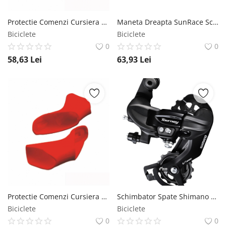
Protectie Comenzi Cursiera Ebon Sram Alb Ebon
Maneta Dreapta SunRace Schimbator 6 7 8V SunRace
Biciclete
Biciclete
0
0
58,63
Lei
63,93
Lei
Protectie Comenzi Cursiera Ebon Sram Rosu Ebon
Schimbator Spate Shimano Tourney RD-TY300 6 7 Vit. Prindere Surub Shimano
Biciclete
Biciclete
0
0