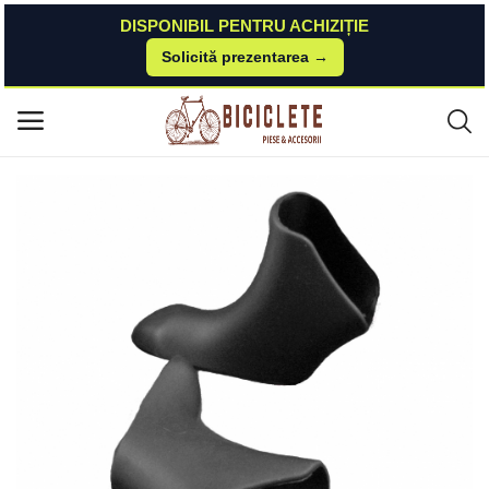
DISPONIBIL PENTRU ACHIZIȚIE
Solicită prezentarea →
Acasă
Piese-bicicleta
Sistem Schimbare Viteze
Protectie comenzi cursiera Ebon Shimano Ultegra DI2, culoare negru Eb
Meniu principal
on
Categorii
Acasă
Listă de dorințe
Contact
Blog
Autentificare