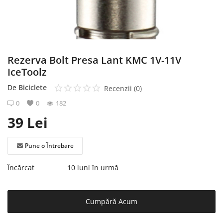
Înregistrare
Rezerva Bolt Presa Lant KMC 1V-11V
IceToolz
De
Biciclete
Recenzii (0)
0
0
182
39
Lei
Pune o Întrebare
Încărcat
10 luni în urmă
Cumpără Acum