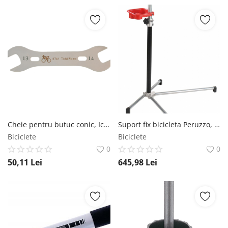
Cheie pentru butuc conic, IceToolz, capete 13-14mm IceToolz
Suport fix bicicleta Peruzzo, rotire 360 RMS
Biciclete
Biciclete
0
0
50,11
Lei
645,98
Lei