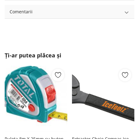
Comentarii
Ți-ar putea plăcea și
Ruleta 8m X 25mm cu buton 3 functii Total
Extractor Cheie Compas IceToolz