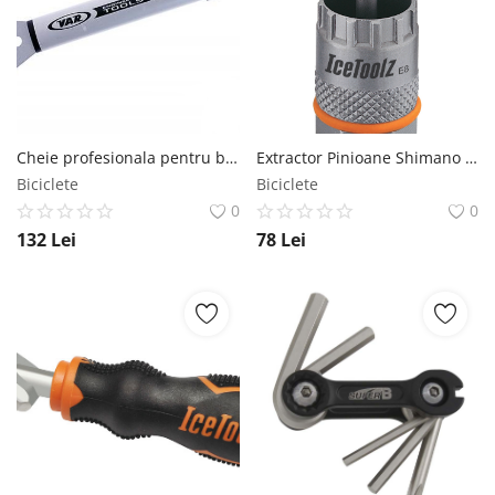
Cheie profesionala pentru butuc pedalier Hollowtech II Vartools
Extractor Pinioane Shimano casetat center lock cu ax IceToolz
Biciclete
Biciclete
0
0
132
Lei
78
Lei