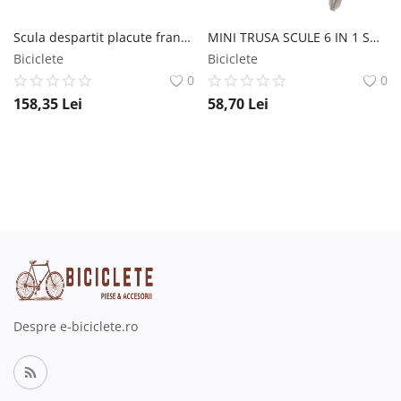
Scula despartit placute frana hidraulica, IceToolz IceToolz
MINI TRUSA SCULE 6 IN 1 SUPER B TB-9860 SportXteam
Biciclete
Biciclete
0
0
158,35
Lei
58,70
Lei
Despre e-biciclete.ro