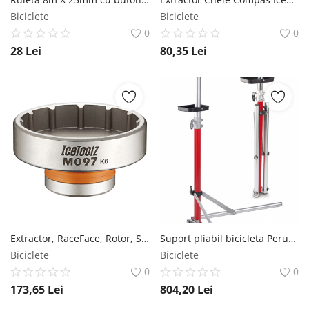
Biciclete
Biciclete
0
0
28
Lei
80,35
Lei
Extractor, RaceFace, Rotor, Sram DUB RMS
Suport pliabil bicicleta Peruzzo, rotire 360 RMS
Biciclete
Biciclete
0
0
173,65
Lei
804,20
Lei