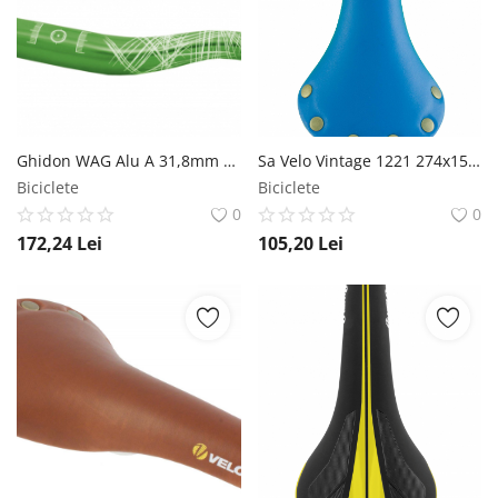
Ghidon WAG Alu A 31,8mm L-780mm 370 gr Verde WAG
Sa Velo Vintage 1221 274x153mm Albastru Velo
Biciclete
Biciclete
0
0
172,24
Lei
105,20
Lei