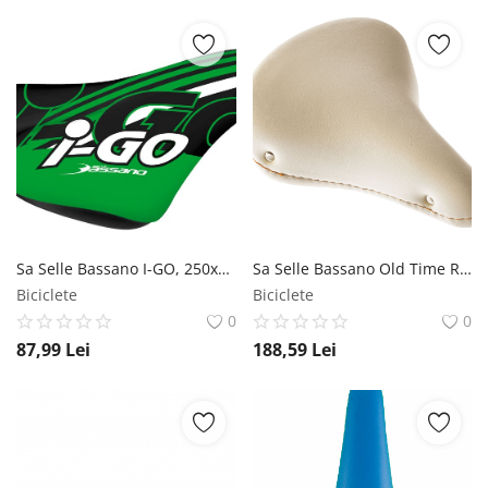
Sa Selle Bassano I-GO, 250x155mm, culoare negru verde Selle Bassano
Sa Selle Bassano Old Time R Arc Dublu, 265x230mm, culoare crem Selle Bassano
Biciclete
Biciclete
0
0
87,99
Lei
188,59
Lei