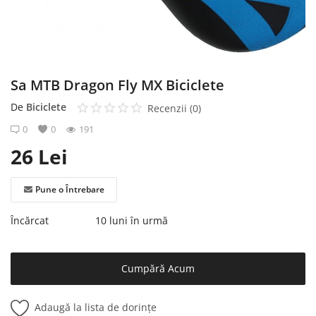
Înregistrare
Sa MTB Dragon Fly MX Biciclete
De
Biciclete
Recenzii (0)
0
0
191
26
Lei
Pune o Întrebare
Încărcat
10 luni în urmă
Cumpără Acum
Adaugă la lista de dorințe