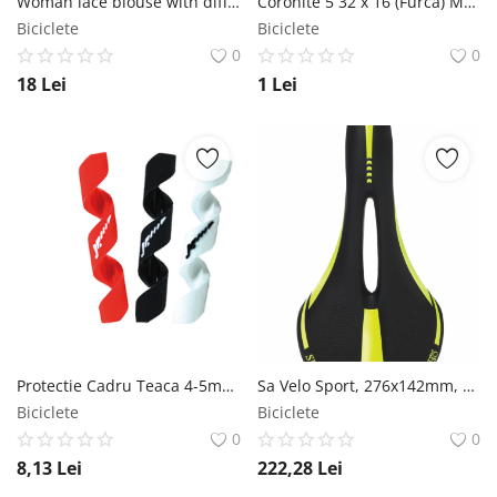
Woman lace blouse with different colors
Coronite 5 32 x 16 (Furca) MX Biciclete
Biciclete
Biciclete
0
0
18
Lei
1
Lei
Protectie Cadru Teaca 4-5mm Alb Alligator
Sa Velo Sport, 276x142mm, culoare negru galben fluo Velo
Biciclete
Biciclete
0
0
8,13
Lei
222,28
Lei