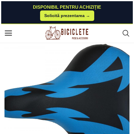
DISPONIBIL PENTRU ACHIZIȚIE
Solicită prezentarea →
Acasă
Piese-bicicleta
Suspensie-cadru
Sa MTB Dragon Fly MX Biciclete
Meniu principal
Categorii
Acasă
Listă de dorințe
Contact
Blog
Autentificare