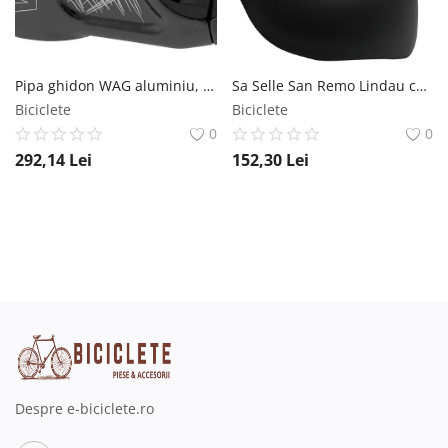
Pipa ghidon WAG aluminiu, O31.8, extensie 50 mm - 10 WAG
Sa Selle San Remo Lindau cu arcuri, 258x190mm, culoare negru Selle San Remo
Biciclete
Biciclete
0
0
292,14
Lei
152,30
Lei
Despre e-biciclete.ro