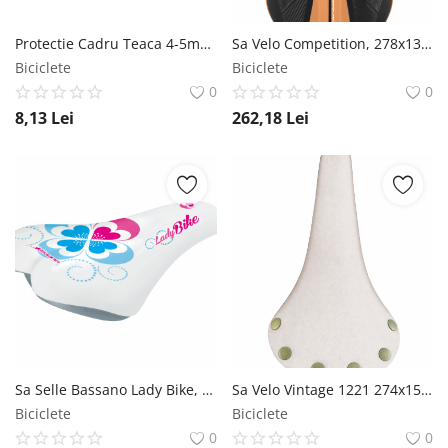
Protectie Cadru Teaca 4-5mm Alb Alligator
Sa Velo Competition, 278x133mm, culoare negru portocaliu Velo
Biciclete
Biciclete
0
0
8,13
Lei
262,18
Lei
Sa Selle Bassano Lady Bike, 220x155mm, culoare alb roz Selle Bassano
Sa Velo Vintage 1221 274x153mm Alb Velo
Biciclete
Biciclete
0
0