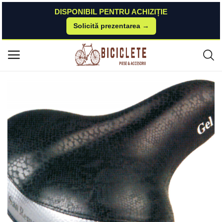
DISPONIBIL PENTRU ACHIZIȚIE
Solicită prezentarea →
Acasă
Piese-bicicleta
Suspensie-cadru
Sa Selle San Remo cu arcuri Donna gel, 252x220mm, culoare negru Selle
Meniu principal
San Remo
Categorii
Acasă
Listă de dorințe
Contact
Blog
Autentificare