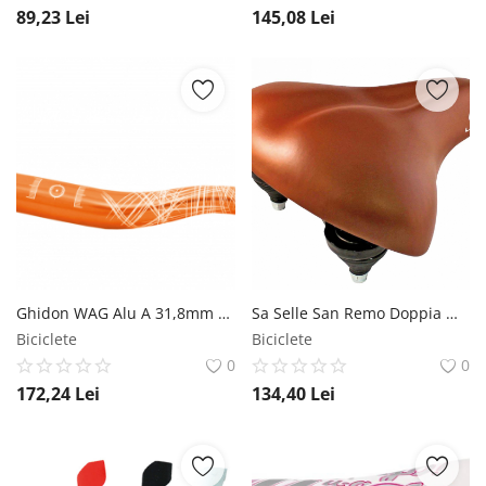
89,23
Lei
145,08
Lei
Ghidon WAG Alu A 31,8mm L-780mm 370 gr Portocaliu WAG
Sa Selle San Remo Doppia Molla cu arcuri, 265x212mm, culoare maro Selle San Remo
Biciclete
Biciclete
0
0
172,24
Lei
134,40
Lei