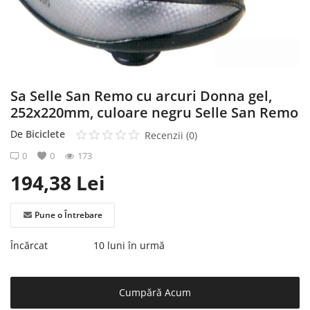
Înregistrare
Sa Selle San Remo cu arcuri Donna gel,
252x220mm, culoare negru Selle San Remo
De
Biciclete
Recenzii (0)
0
0
173
194,38
Lei
Pune o Întrebare
Încărcat
10 luni în urmă
Cumpără Acum