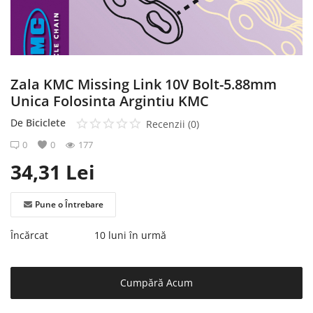
Înregistrare
Zala KMC Missing Link 10V Bolt-5.88mm
Unica Folosinta Argintiu KMC
De
Biciclete
Recenzii (0)
0
0
177
34,31
Lei
Pune o Întrebare
Încărcat
10 luni în urmă
Cumpără Acum