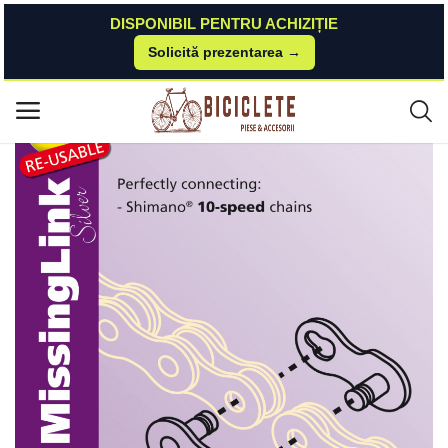
DISPONIBIL PENTRU ACHIZIȚIE
Solicită prezentarea →
Acasă
Piese-bicicleta
Transmisie & Accesorii
Zala KMC Missing Link 10V Bolt-5.88mm Unica Folosinta Argintiu KMC
Meniu principal
Categorii
Acasă
Listă de dorințe
Contact
Blog
Autentificare