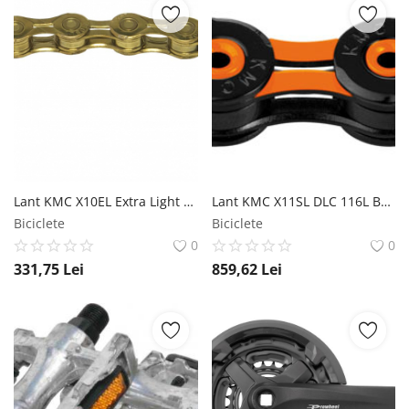
Lant KMC X10EL Extra Light 114L Bolt-5.88mm 10V Auriu KMC
Lant KMC X11SL DLC 116L Bolt-5.5mm 11V Negru Portocaliu KMC
Biciclete
Biciclete
0
0
331,75
Lei
859,62
Lei