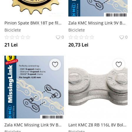
Pinion Spate BMX 18T pe filet MX Biciclete
Zala KMC Missing Link 9V Bolt-6.6mm Standard Argintiu KMC
Biciclete
Biciclete
0
0
21
Lei
20,73
Lei
Zala KMC Missing Link 9V Bolt-6.6mm Standard Argintiu OEM KMC
Lant KMC Z8 RB 116L 8V Bolt-7.1mm Antiruginire KMC
Biciclete
Biciclete