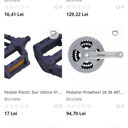
0
0
16,41
Lei
129,22
Lei
Pedale Plastic Dur Oblice 9161 MX Biciclete
Pedalier Prowheel 28 38 48T Ax Patrat Alu 170mm Argintiu Prowheel
Biciclete
Biciclete
0
0
17
Lei
94,70
Lei