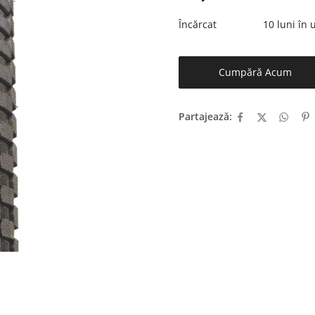
Încărcat
10 luni în
Cumpără Acum
Partajează: