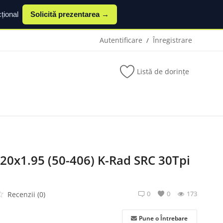
țional
Solicită prezentarea →
Autentificare
Înregistrare
/
Listă de dorințe
20x1.95 (50-406) K-Rad SRC 30Tpi
0
0
173
Recenzii (0)
Pune o Întrebare