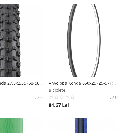
Anvelopa Kenda 27.5x2.35 (58-584) Gravity Enduro Nevegal DTC SCT 120Tpi Kenda
Anvelopa Kenda 650x25 (25-571) Kontender SRC 60Tpi Negru Kenda
Biciclete
0
0
84,67
Lei