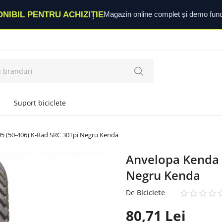
ONIBIL PENTRU ACHIZIȚIE
Magazin online complet și demo func
Suport biciclete
5 (50-406) K-Rad SRC 30Tpi Negru Kenda
Anvelopa Kenda 
Negru Kenda
De
Biciclete
80,71
Lei