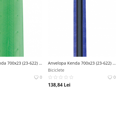
Anvelopa Kenda 700x23 (23-622) Koncept Color SRC 30 Tpi Verde Kenda
Anvelopa Kenda 700x23 (23-622) Kadence Training R2C 60Tpi Negru Albastru Kenda
Biciclete
0
0
138,84
Lei