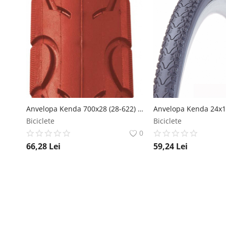
Anvelopa Kenda 700x28 (28-622) Kwest Color 22Tpi Rosu Kenda
Biciclete
Biciclete
0
66,28
Lei
59,24
Lei