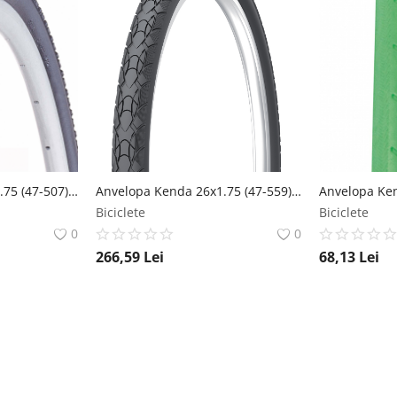
Anvelopa Kenda 24x1.75 (47-507) K935 Khan Trekking Advanced Negru Kenda
Anvelopa Kenda 26x1.75 (47-559) Kwich Journey E-BIke SRC K-Shield 60Tpi Kenda
Biciclete
Biciclete
0
0
266,59
Lei
68,13
Lei