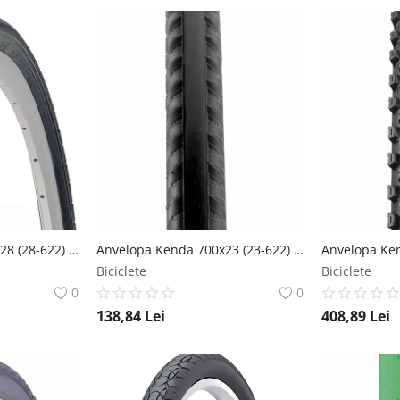
Anvelopa Kenda 700x28 (28-622) Kwest Color 22Tpi Negru Kenda
Anvelopa Kenda 700x23 (23-622) Kadence Training R2C 60Tpi Negru Kenda
Biciclete
Biciclete
0
0
138,84
Lei
408,89
Lei