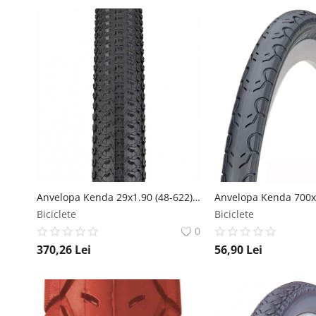
Anvelopa Kenda 29x1.90 (48-622) Cross Country Small Block 8 DTC SCT 120TPI Kenda
Biciclete
Biciclete
0
370,26
Lei
56,90
Lei