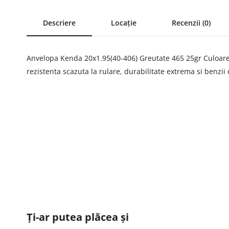
Descriere
Locație
Recenzii (0)
Anvelopa Kenda 20x1.95(40-406) Greutate 465 25gr Culoare
rezistenta scazuta la rulare, durabilitate extrema si benzii 
Ți-ar putea plăcea și