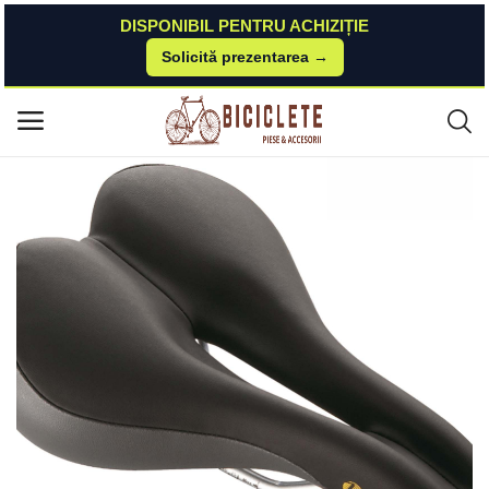
DISPONIBIL PENTRU ACHIZIȚIE
Solicită prezentarea →
Acasă
Piese-bicicleta
Suspensie-cadru
Sa Velo Inclined, pentru barbati, 272x176mm, culoare negru Velo
Meniu principal
Categorii
Acasă
Listă de dorințe
Contact
Blog
Autentificare