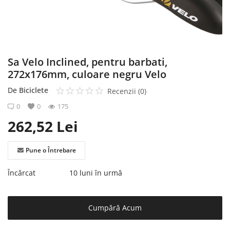
Înregistrare
Sa Velo Inclined, pentru barbati,
272x176mm, culoare negru Velo
De
Biciclete
Recenzii (0)
0
0
175
262,52
Lei
Pune o Întrebare
Încărcat
10 luni în urmă
Cumpără Acum