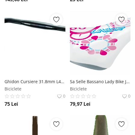
Ghidon Cursiere 31.8mm L440mm Inaltime 80mm Negru Syncromate
Sa Selle Bassano Lady Bike Junior, 220x155mm, culoare alb roz Selle Bassano
Biciclete
Biciclete
0
0
75
Lei
79,97
Lei