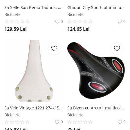
Sa Selle San Remo Taunus, 250x150 mm, culoare negru Selle San Remo
Ghidon City Sport, aluminiu, latime 560mm, O25.4, culoare negru satin RMS
Biciclete
Biciclete
0
0
129,59
Lei
124,65
Lei
Sa Velo Vintage 1221 274x153mm Alb Velo
Sa Bizon cu Arcuri, multicolor MX Biciclete
Biciclete
Biciclete
0
0
145,08
Lei
25
Lei