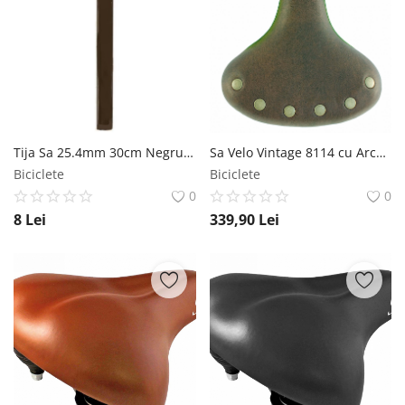
Tija Sa 25.4mm 30cm Negru MX Biciclete
Sa Velo Vintage 8114 cu Arcuri, 264x221mm, culoare maro Velo
Biciclete
Biciclete
0
0
8
Lei
339,90
Lei